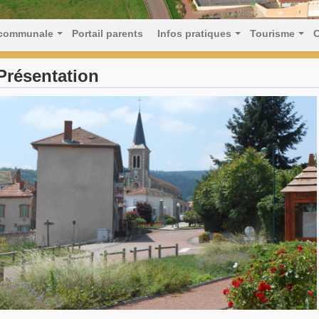
 communale
Portail parents
Infos pratiques
Tourisme
C
Présentation