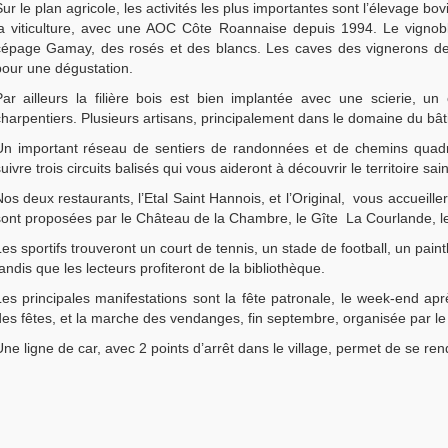
ur le plan agricole, les activités les plus importantes sont l’élevage 
la viticulture, avec une AOC Côte Roannaise depuis 1994. Le vignobl
cépage Gamay, des rosés et des blancs. Les caves des vignerons de
pour une dégustation.
Par ailleurs la filière bois est bien implantée avec une scierie, u
harpentiers. Plusieurs artisans, principalement dans le domaine du bât
Un important réseau de sentiers de randonnées et de chemins quadrill
uivre trois circuits balisés qui vous aideront à découvrir le territoire sa
os deux restaurants, l’Etal Saint Hannois, et l’Original, vous accueill
sont proposées par le Château de la Chambre, le Gîte La Courlande, le
es sportifs trouveront un court de tennis, un stade de football, un pai
andis que les lecteurs profiteront de la bibliothèque.
Les principales manifestations sont la fête patronale, le week-end apr
des fêtes, et la marche des vendanges, fin septembre, organisée par le
ne ligne de car, avec 2 points d’arrêt dans le village, permet de se re