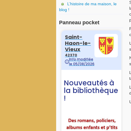
S
L’histoire de ma maison, le
blog !
Panneau pocket
c
s
N
L
t
U