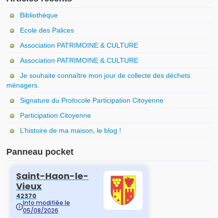
Urbanisme
Bibliothèque
Consulter le Plan Local d’Urbanisme
Ecole des Palices
Association PATRIMOINE & CULTURE
Demander une autorisation d’urbanisme
Association PATRIMOINE & CULTURE
Saisir un dossier par voie électronique
Je souhaite connaître mon jour de collecte des déchets
ménagers.
Renseignements administratifs
Signature du Protocole Participation Citoyenne
Tarifs communaux
Participation Citoyenne
Etat-civil
L’histoire de ma maison, le blog !
Carte d’identité, passeport
Panneau pocket
Autres
Vie communale
Ecole