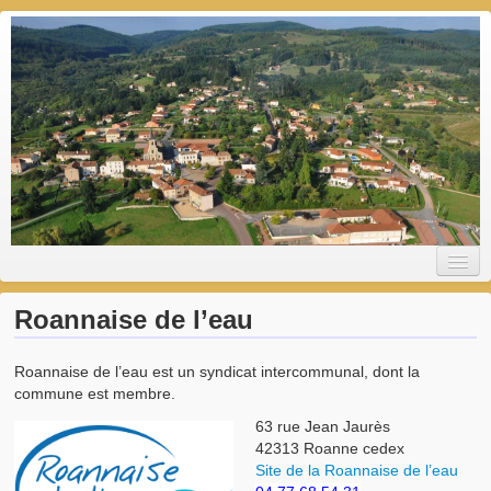
Saint-Haon-le-Vieux
Site officiel de la commune
Roannaise de l’eau
Roannaise de l’eau est un syndicat intercommunal, dont la
St Haon-le-Vieux
commune est membre.
Présentation
63 rue Jean Jaurès
42313 Roanne cedex
Histoire
Site de la Roannaise de l’eau