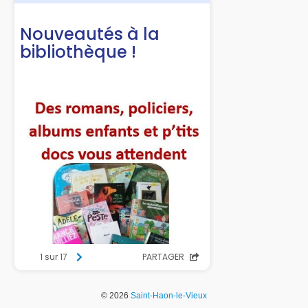
Services périscolaires
Bibliothèque
Les Associations et leurs présidents.
Sport associatif
Entreprises
Artisans, PME
Restaurants
Commerces et produits locaux
Viticulteurs
Portail parents
Infos pratiques
© 2026
Saint-Haon-le-Vieux