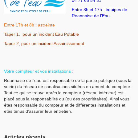
04 77 68 54 31
Histoire du village
Entre 8h et 17h : équipes de
Roannaise
de l’Eau
Histoire de l’école
Entre 17h et 8h : astreinte
Localisation
Taper 1, pour un incident Eau Potable
Taper 2, pour un incident Assainissement.
Plan
Mairie
Horaires et contact
Votre compteur et vos installations :
Roannaise de l’eau est responsable de la partie publique (sous la
Le Maire et les Conseillers / Centre Communal d’Actions So
voirie) du réseau de canalisations situées en amont du compteur.
Tout ce qui se trouve après le compteur (réseau intérieur) est
Commissions
placé sous la responsabilité du (ou des propriétaires). Ainsi vous
êtes responsable du compteur et de différentes installations et
Salles communales
êtes tenus d’assurer leur entretien.
Salle d’animation
Location cantine scolaire
Articles récents