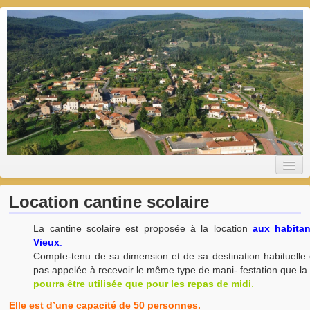
Saint-Haon-le-Vieux
Site officiel de la commune
Location cantine scolaire
La cantine scolaire est proposée à la location
aux habitan
St Haon-le-Vieux
Vieux
.
Compte-tenu de sa dimension et de sa destination habituelle et
Présentation
pas appelée à recevoir le même type de mani- festation que la 
pourra être utilisée que pour les repas de midi
.
Histoire
Elle est d’une capacité de 50 personnes.