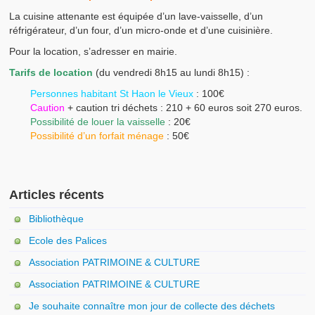
Histoire du village
La cuisine attenante est équipée d’un lave-vaisselle, d’un
réfrigérateur, d’un four, d’un micro-onde et d’une cuisinière.
Histoire de l’école
Pour la location, s’adresser en mairie.
Localisation
Tarifs de location
(du vendredi 8h15 au lundi 8h15) :
Personnes habitant St Haon le Vieux
: 100€
Plan
Caution
+ caution tri déchets : 210 + 60 euros soit 270 euros.
Possibilité de louer la vaisselle
: 20€
Mairie
Possibilité d’un forfait ménage
: 50€
Horaires et contact
Le Maire et les Conseillers / Centre Communal d’Actions So
Articles récents
Commissions
Bibliothèque
Ecole des Palices
Salles communales
Association PATRIMOINE & CULTURE
Salle d’animation
Association PATRIMOINE & CULTURE
Location cantine scolaire
Je souhaite connaître mon jour de collecte des déchets