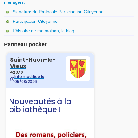
ménagers.
Urbanisme
Signature du Protocole Participation Citoyenne
Consulter le Plan Local d’Urbanisme
Participation Citoyenne
L’histoire de ma maison, le blog !
Demander une autorisation d’urbanisme
Panneau pocket
Saisir un dossier par voie électronique
Renseignements administratifs
Tarifs communaux
Etat-civil
Carte d’identité, passeport
Autres
Vie communale
Ecole